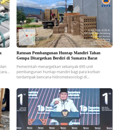
a
Ratusan Pembangunan Huntap Mandiri Tahan
Gempa Ditargetkan Berdiri di Sumatra Barat
ilan
Pemerintah menargetkan sebanyak 695 unit
secara…
pembangunan huntap mandiri bagi para korban
terdampak bencana hidrometeorologi di…