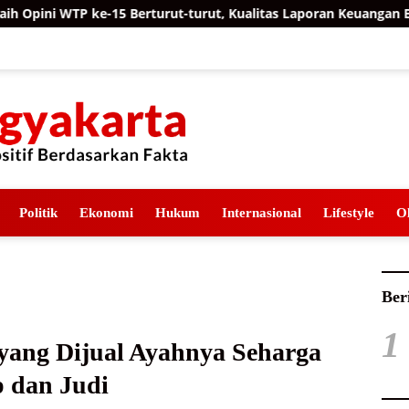
15 Berturut-turut, Kualitas Laporan Keuangan BNPB Diapresiasi 
Politik
Ekonomi
Hukum
Internasional
Lifestyle
O
Ber
1
 yang Dijual Ayahnya Seharga
p dan Judi