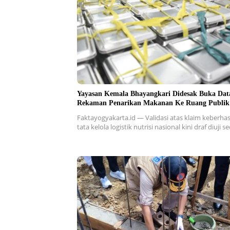
Yayasan Kemala Bhayangkari Didesak Buka Dat
Rekaman Penarikan Makanan Ke Ruang Publik
Faktayogyakarta.id — Validasi atas klaim keberhas
tata kelola logistik nutrisi nasional kini draf diuji 