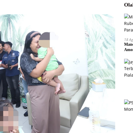
Ola
18 Ag
Manc
Amor
Pem