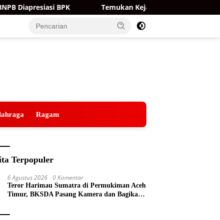
BPK
Temukan Kejanggalan Dokumen, Krista Exhibitions
lahraga
Ragam
ita Terpopuler
6 Agustus 2026
0 Komentar
Teror Harimau Sumatra di Permukiman Aceh
Timur, BKSDA Pasang Kamera dan Bagikan
Mercon