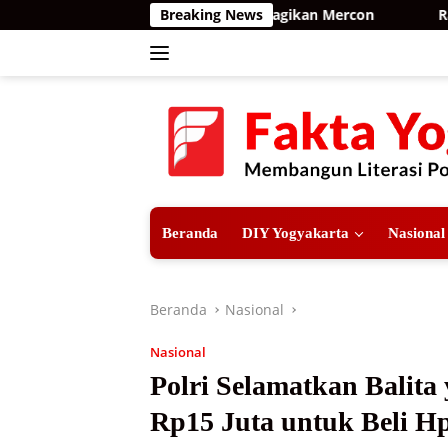
Langsung
 Pasang Kamera dan Bagikan Mercon
Breaking News
Raih Opini WTP ke-
ke
konten
Beranda
DIY Yogyakarta
Nasional
Beranda
Nasional
Nasional
Polri Selamatkan Balita
Rp15 Juta untuk Beli H