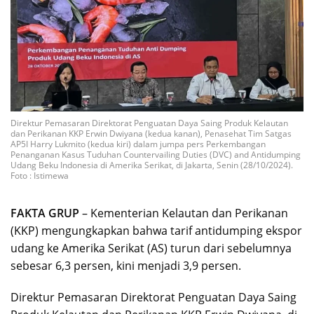
Direktur Pemasaran Direktorat Penguatan Daya Saing Produk Kelautan
dan Perikanan KKP Erwin Dwiyana (kedua kanan), Penasehat Tim Satgas
AP5I Harry Lukmito (kedua kiri) dalam jumpa pers Perkembangan
Penanganan Kasus Tuduhan Countervailing Duties (DVC) and Antidumping
Udang Beku Indonesia di Amerika Serikat, di Jakarta, Senin (28/10/2024).
Foto : Istimewa
FAKTA GRUP
– Kementerian Kelautan dan Perikanan
(KKP) mengungkapkan bahwa tarif antidumping ekspor
udang ke Amerika Serikat (AS) turun dari sebelumnya
sebesar 6,3 persen, kini menjadi 3,9 persen.
Direktur Pemasaran Direktorat Penguatan Daya Saing