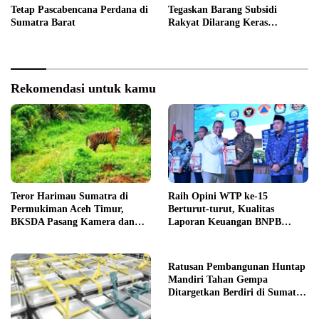
Tetap Pascabencana Perdana di
Tegaskan Barang Subsidi
Sumatra Barat
Rakyat Dilarang Keras
Diperdagangkan
Rekomendasi untuk kamu
Teror Harimau Sumatra di
Raih Opini WTP ke-15
Permukiman Aceh Timur,
Berturut-turut, Kualitas
BKSDA Pasang Kamera dan
Laporan Keuangan BNPB
Bagikan Mercon
Diapresiasi BPK
Ratusan Pembangunan Huntap
Mandiri Tahan Gempa
Ditargetkan Berdiri di Sumatra
Barat