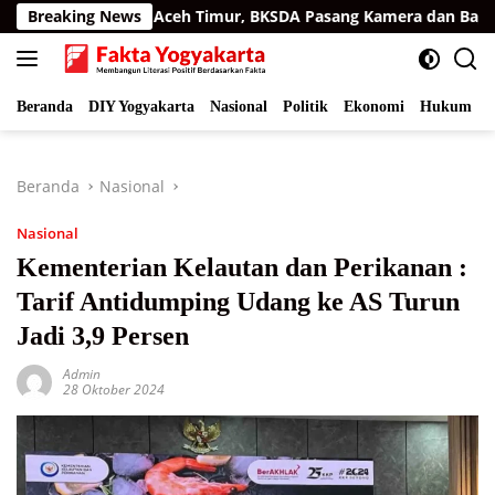
Langsung
ermukiman Aceh Timur, BKSDA Pasang Kamera dan Bagikan Merc
Breaking News
ke
konten
Beranda
DIY Yogyakarta
Nasional
Politik
Ekonomi
Hukum
I
Beranda
Nasional
Nasional
Kementerian Kelautan dan Perikanan :
Tarif Antidumping Udang ke AS Turun
Jadi 3,9 Persen
Admin
28 Oktober 2024