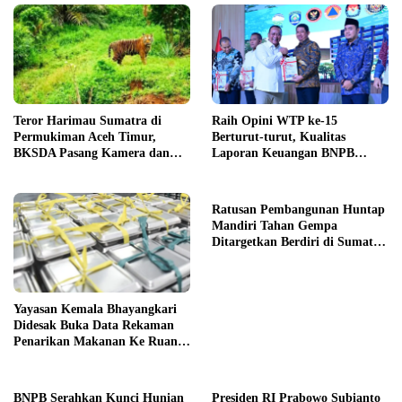
Teror Harimau Sumatra di
Raih Opini WTP ke-15
Permukiman Aceh Timur,
Berturut-turut, Kualitas
BKSDA Pasang Kamera dan
Laporan Keuangan BNPB
Bagikan Mercon
Diapresiasi BPK
Ratusan Pembangunan Huntap
Mandiri Tahan Gempa
Ditargetkan Berdiri di Sumatra
Barat
Yayasan Kemala Bhayangkari
Didesak Buka Data Rekaman
Penarikan Makanan Ke Ruang
Publik
BNPB Serahkan Kunci Hunian
Presiden RI Prabowo Subianto