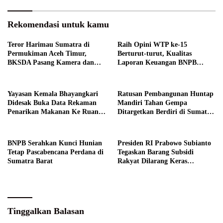
Rekomendasi untuk kamu
Teror Harimau Sumatra di
Raih Opini WTP ke-15
Permukiman Aceh Timur,
Berturut-turut, Kualitas
BKSDA Pasang Kamera dan
Laporan Keuangan BNPB
Bagikan Mercon
Diapresiasi BPK
Yayasan Kemala Bhayangkari
Ratusan Pembangunan Huntap
Didesak Buka Data Rekaman
Mandiri Tahan Gempa
Penarikan Makanan Ke Ruang
Ditargetkan Berdiri di Sumatra
Publik
Barat
BNPB Serahkan Kunci Hunian
Presiden RI Prabowo Subianto
Tetap Pascabencana Perdana di
Tegaskan Barang Subsidi
Sumatra Barat
Rakyat Dilarang Keras
Diperdagangkan
Tinggalkan Balasan