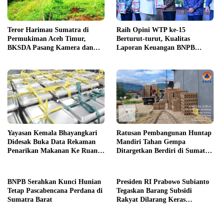
Teror Harimau Sumatra di
Raih Opini WTP ke-15
Permukiman Aceh Timur,
Berturut-turut, Kualitas
BKSDA Pasang Kamera dan
Laporan Keuangan BNPB
Bagikan Mercon
Diapresiasi BPK
Yayasan Kemala Bhayangkari
Ratusan Pembangunan Huntap
Didesak Buka Data Rekaman
Mandiri Tahan Gempa
Penarikan Makanan Ke Ruang
Ditargetkan Berdiri di Sumatra
Publik
Barat
BNPB Serahkan Kunci Hunian
Presiden RI Prabowo Subianto
Tetap Pascabencana Perdana di
Tegaskan Barang Subsidi
Sumatra Barat
Rakyat Dilarang Keras
Diperdagangkan