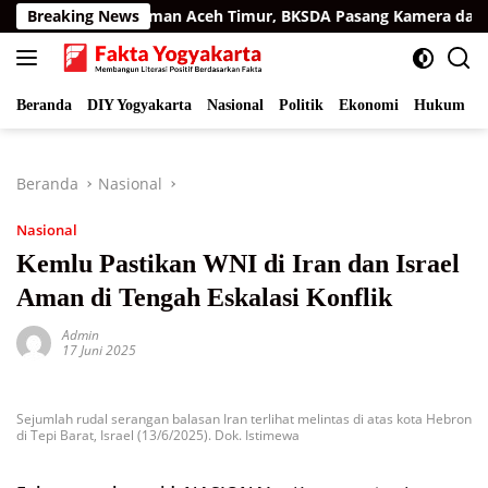
Langsung
ra di Permukiman Aceh Timur, BKSDA Pasang Kamera dan Bagik
Breaking News
ke
konten
Beranda
DIY Yogyakarta
Nasional
Politik
Ekonomi
Hukum
I
Beranda
Nasional
Nasional
Kemlu Pastikan WNI di Iran dan Israel
Aman di Tengah Eskalasi Konflik
Admin
17 Juni 2025
Sejumlah rudal serangan balasan Iran terlihat melintas di atas kota Hebron
di Tepi Barat, Israel (13/6/2025). Dok. Istimewa