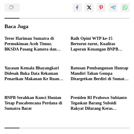
Baca Juga
Teror Harimau Sumatra di
Raih Opini WTP ke-15
Permukiman Aceh Timur,
Berturut-turut, Kualitas
BKSDA Pasang Kamera dan
Laporan Keuangan BNPB
Bagikan Mercon
Diapresiasi BPK
Yayasan Kemala Bhayangkari
Ratusan Pembangunan Huntap
Didesak Buka Data Rekaman
Mandiri Tahan Gempa
Penarikan Makanan Ke Ruang
Ditargetkan Berdiri di Sumatra
Publik
Barat
BNPB Serahkan Kunci Hunian
Presiden RI Prabowo Subianto
Tetap Pascabencana Perdana di
Tegaskan Barang Subsidi
Sumatra Barat
Rakyat Dilarang Keras
Diperdagangkan