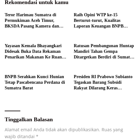
Rekomendasi untuk kamu
Teror Harimau Sumatra di
Raih Opini WTP ke-15
Permukiman Aceh Timur,
Berturut-turut, Kualitas
BKSDA Pasang Kamera dan
Laporan Keuangan BNPB
Bagikan Mercon
Diapresiasi BPK
Yayasan Kemala Bhayangkari
Ratusan Pembangunan Huntap
Didesak Buka Data Rekaman
Mandiri Tahan Gempa
Penarikan Makanan Ke Ruang
Ditargetkan Berdiri di Sumatra
Publik
Barat
BNPB Serahkan Kunci Hunian
Presiden RI Prabowo Subianto
Tetap Pascabencana Perdana di
Tegaskan Barang Subsidi
Sumatra Barat
Rakyat Dilarang Keras
Diperdagangkan
Tinggalkan Balasan
Alamat email Anda tidak akan dipublikasikan.
Ruas yang
wajib ditandai
*