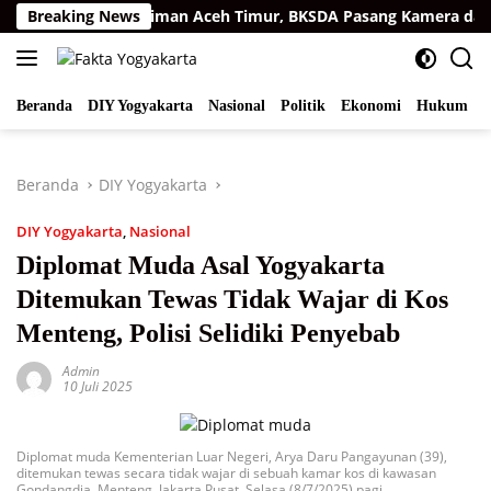
Langsung
atra di Permukiman Aceh Timur, BKSDA Pasang Kamera dan Bag
Breaking News
ke
konten
Beranda
DIY Yogyakarta
Nasional
Politik
Ekonomi
Hukum
I
Beranda
DIY Yogyakarta
DIY Yogyakarta
,
Nasional
Diplomat Muda Asal Yogyakarta
Ditemukan Tewas Tidak Wajar di Kos
Menteng, Polisi Selidiki Penyebab
Admin
10 Juli 2025
Diplomat muda Kementerian Luar Negeri, Arya Daru Pangayunan (39),
ditemukan tewas secara tidak wajar di sebuah kamar kos di kawasan
Gondangdia, Menteng, Jakarta Pusat, Selasa (8/7/2025) pagi.