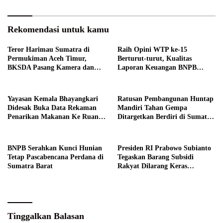
Rekomendasi untuk kamu
Teror Harimau Sumatra di
Raih Opini WTP ke-15
Permukiman Aceh Timur,
Berturut-turut, Kualitas
BKSDA Pasang Kamera dan
Laporan Keuangan BNPB
Bagikan Mercon
Diapresiasi BPK
Yayasan Kemala Bhayangkari
Ratusan Pembangunan Huntap
Didesak Buka Data Rekaman
Mandiri Tahan Gempa
Penarikan Makanan Ke Ruang
Ditargetkan Berdiri di Sumatra
Publik
Barat
BNPB Serahkan Kunci Hunian
Presiden RI Prabowo Subianto
Tetap Pascabencana Perdana di
Tegaskan Barang Subsidi
Sumatra Barat
Rakyat Dilarang Keras
Diperdagangkan
Tinggalkan Balasan