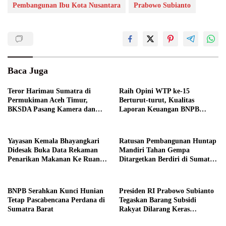
Pembangunan Ibu Kota Nusantara
Prabowo Subianto
Baca Juga
Teror Harimau Sumatra di
Raih Opini WTP ke-15
Permukiman Aceh Timur,
Berturut-turut, Kualitas
BKSDA Pasang Kamera dan
Laporan Keuangan BNPB
Bagikan Mercon
Diapresiasi BPK
Yayasan Kemala Bhayangkari
Ratusan Pembangunan Huntap
Didesak Buka Data Rekaman
Mandiri Tahan Gempa
Penarikan Makanan Ke Ruang
Ditargetkan Berdiri di Sumatra
Publik
Barat
BNPB Serahkan Kunci Hunian
Presiden RI Prabowo Subianto
Tetap Pascabencana Perdana di
Tegaskan Barang Subsidi
Sumatra Barat
Rakyat Dilarang Keras
Diperdagangkan