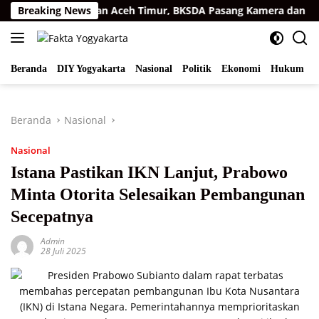
Langsung
 di Permukiman Aceh Timur, BKSDA Pasang Kamera dan Bagikan
Breaking News
ke
konten
Beranda
DIY Yogyakarta
Nasional
Politik
Ekonomi
Hukum
I
Beranda
Nasional
Nasional
Istana Pastikan IKN Lanjut, Prabowo
Minta Otorita Selesaikan Pembangunan
Secepatnya
Admin
28 Juli 2025