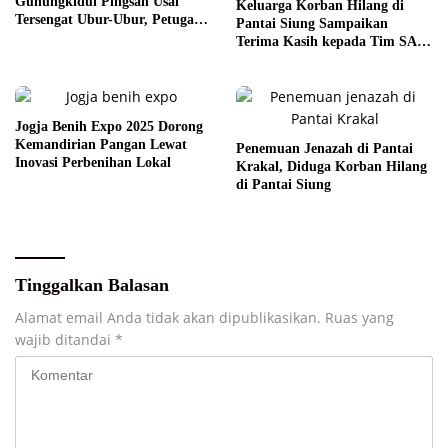
Gunungkidul Pingsan Usai
Keluarga Korban Hilang di
Tersengat Ubur-Ubur, Petugas
Pantai Siung Sampaikan
Ingatkan Waspada
Terima Kasih kepada Tim SAR
Gunungkidul
Jogja Benih Expo 2025 Dorong
Kemandirian Pangan Lewat
Penemuan Jenazah di Pantai
Inovasi Perbenihan Lokal
Krakal, Diduga Korban Hilang
di Pantai Siung
Tinggalkan Balasan
Alamat email Anda tidak akan dipublikasikan.
Ruas yang
wajib ditandai
*