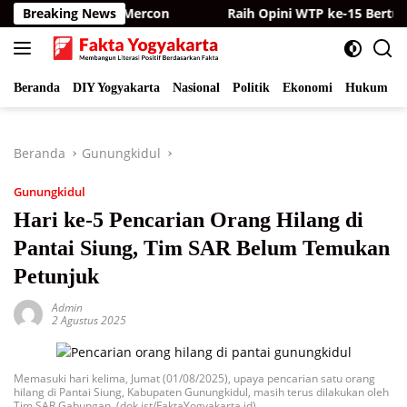
Langsung
a dan Bagikan Mercon
Breaking News
Raih Opini WTP ke-15 Berturut-tu
ke
konten
Beranda
DIY Yogyakarta
Nasional
Politik
Ekonomi
Hukum
I
Beranda
Gunungkidul
Gunungkidul
Hari ke-5 Pencarian Orang Hilang di
Pantai Siung, Tim SAR Belum Temukan
Petunjuk
Admin
2 Agustus 2025
Memasuki hari kelima, Jumat (01/08/2025), upaya pencarian satu orang
hilang di Pantai Siung, Kabupaten Gunungkidul, masih terus dilakukan oleh
Tim SAR Gabungan. (dok.ist/FaktaYogyakarta.id)