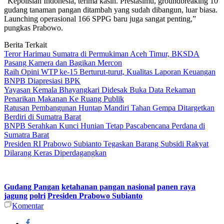
“Kepolisian Indonesia, terima kasih. Prestasimu, groundbreaking 10
gudang tanaman pangan ditambah yang sudah dibangun, luar biasa.
Launching operasional 166 SPPG baru juga sangat penting,”
pungkas Prabowo.
Berita Terkait
Teror Harimau Sumatra di Permukiman Aceh Timur, BKSDA
Pasang Kamera dan Bagikan Mercon
Raih Opini WTP ke-15 Berturut-turut, Kualitas Laporan Keuangan
BNPB Diapresiasi BPK
Yayasan Kemala Bhayangkari Didesak Buka Data Rekaman
Penarikan Makanan Ke Ruang Publik
Ratusan Pembangunan Huntap Mandiri Tahan Gempa Ditargetkan
Berdiri di Sumatra Barat
BNPB Serahkan Kunci Hunian Tetap Pascabencana Perdana di
Sumatra Barat
Presiden RI Prabowo Subianto Tegaskan Barang Subsidi Rakyat
Dilarang Keras Diperdagangkan
Gudang Pangan
ketahanan pangan nasional
panen raya
jagung
polri
Presiden Prabowo Subianto
Komentar