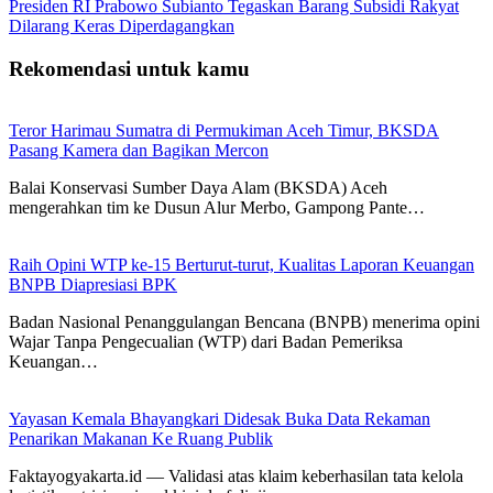
Presiden RI Prabowo Subianto Tegaskan Barang Subsidi Rakyat
Dilarang Keras Diperdagangkan
Rekomendasi untuk kamu
Teror Harimau Sumatra di Permukiman Aceh Timur, BKSDA
Pasang Kamera dan Bagikan Mercon
Balai Konservasi Sumber Daya Alam (BKSDA) Aceh
mengerahkan tim ke Dusun Alur Merbo, Gampong Pante…
Raih Opini WTP ke-15 Berturut-turut, Kualitas Laporan Keuangan
BNPB Diapresiasi BPK
Badan Nasional Penanggulangan Bencana (BNPB) menerima opini
Wajar Tanpa Pengecualian (WTP) dari Badan Pemeriksa
Keuangan…
Yayasan Kemala Bhayangkari Didesak Buka Data Rekaman
Penarikan Makanan Ke Ruang Publik
Faktayogyakarta.id — Validasi atas klaim keberhasilan tata kelola