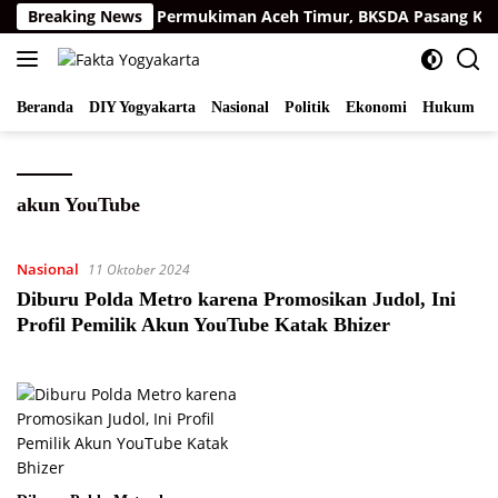
Langsung
arimau Sumatra di Permukiman Aceh Timur, BKSDA Pasang Kame
Breaking News
ke
konten
Beranda
DIY Yogyakarta
Nasional
Politik
Ekonomi
Hukum
I
akun YouTube
Nasional
11 Oktober 2024
Diburu Polda Metro karena Promosikan Judol, Ini
Profil Pemilik Akun YouTube Katak Bhizer