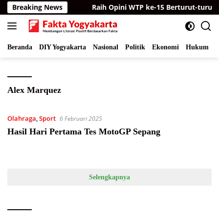
Langsung
 Bagikan Mercon
Breaking News
Raih Opini WTP ke-15 Berturut-turut, 
ke
konten
Beranda
DIY Yogyakarta
Nasional
Politik
Ekonomi
Hukum
I
Alex Marquez
Olahraga
,
Sport
6 Februari 2025
Hasil Hari Pertama Tes MotoGP Sepang
Selengkapnya