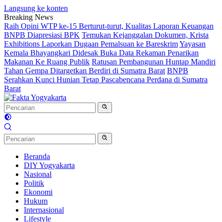
Langsung ke konten
Breaking News
Raih Opini WTP ke-15 Berturut-turut, Kualitas Laporan Keuangan
BNPB Diapresiasi BPK
Temukan Kejanggalan Dokumen, Krista
Exhibitions Laporkan Dugaan Pemalsuan ke Bareskrim
Yayasan
Kemala Bhayangkari Didesak Buka Data Rekaman Penarikan
Makanan Ke Ruang Publik
Ratusan Pembangunan Huntap Mandiri
Tahan Gempa Ditargetkan Berdiri di Sumatra Barat
BNPB
Serahkan Kunci Hunian Tetap Pascabencana Perdana di Sumatra
Barat
Beranda
DIY Yogyakarta
Nasional
Politik
Ekonomi
Hukum
Internasional
Lifestyle