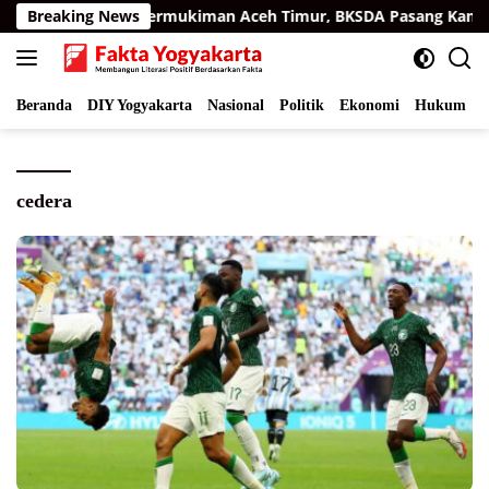
Langsung
u Sumatra di Permukiman Aceh Timur, BKSDA Pasang Kamera d
Breaking News
ke
konten
Beranda
DIY Yogyakarta
Nasional
Politik
Ekonomi
Hukum
I
cedera