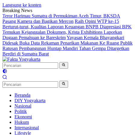
Langsung ke konten
Breaking News
Teror Harimau Sumatra di Permukiman Aceh Timur, BKSDA
Pasang Kamera dan Bagikan Mercon
Raih Opini WTP ke-15
Berturut-turut, Kualitas Laporan Keuangan BNPB Diapresiasi BPK
Temukan Kejanggalan Dokumen, Krista Exhibitions Laporkan
Dugaan Pemalsuan ke Bareskrim
Yayasan Kemala Bhayangkari
Didesak Buka Data Rekaman Penarikan Makanan Ke Ruang Publik
Ratusan Pembangunan Huntap Mandiri Tahan Gempa Ditargetkan
Berdiri di Sumatra Barat
Beranda
DIY Yogyakarta
Nasional
Politik
Ekonomi
Hukum
Internasional
Lifestyle