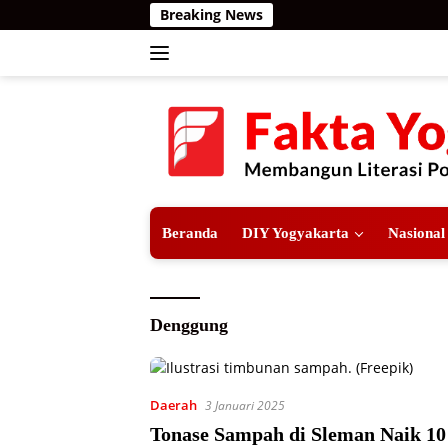
Langsung
Breaking News
ke
konten
Beranda
DIY Yogyakarta
Nasional
Denggung
Daerah
3 Januari 2025
Tonase Sampah di Sleman Naik 10