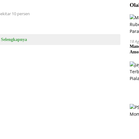
Ola
ekitar 10 persen
Selengkapnya
18 Ag
Manc
Amor
Pem