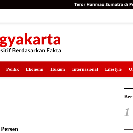
Teror Harimau Sumatra di Perm
Politik
Ekonomi
Hukum
Internasional
Lifestyle
O
Ber
1
 Persen