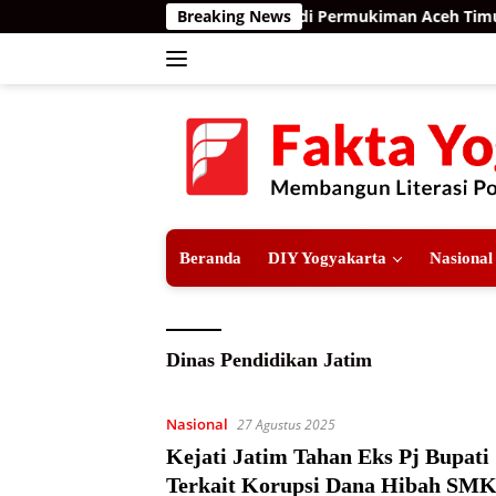
Langsung
Teror Harimau Sumatra di Permukiman Aceh Timur, 
Breaking News
ke
konten
Beranda
DIY Yogyakarta
Nasional
Dinas Pendidikan Jatim
Nasional
27 Agustus 2025
Kejati Jatim Tahan Eks Pj Bupati
Terkait Korupsi Dana Hibah SMK