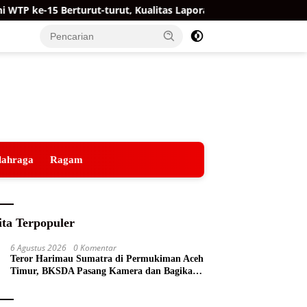
P ke-15 Berturut-turut, Kualitas Laporan Keuangan BNPB Diapres
lahraga
Ragam
ita Terpopuler
6 Agustus 2026
0 Komentar
Teror Harimau Sumatra di Permukiman Aceh
Timur, BKSDA Pasang Kamera dan Bagikan
Mercon