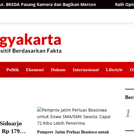
BKSDA Pasang Kamera dan Bagikan Mercon
Raih Opini WT
Politik
Ekonomi
Hukum
Internasional
Lifestyle
O
Ber
1
 Sidoarjo
 Rp 179
Pemprov Jatim Perluas Beasiswa untuk