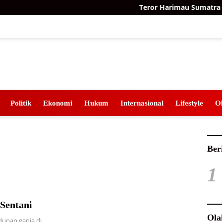
Teror Harimau Sumatra di
Politik
Ekonomi
Hukum
Internasional
Lifestyle
O
Ber
1
Sentani
Ola
upan ganja di