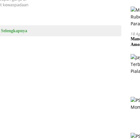
kat kewaspadaan
Selengkapnya
18 Ag
Manc
Amor
Pem