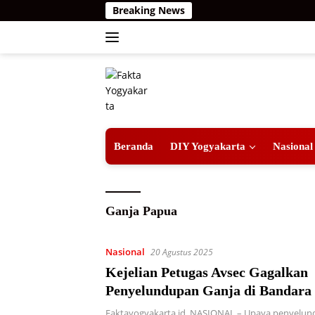
Langsung
Breaking News
ke
konten
Beranda
DIY Yogyakarta
Nasional
Ganja Papua
Nasional
20 Agustus 2025
Kejelian Petugas Avsec Gagalkan
Penyelundupan Ganja di Bandara 
Faktayogyakarta.id, NASIONAL – Upaya penyelund