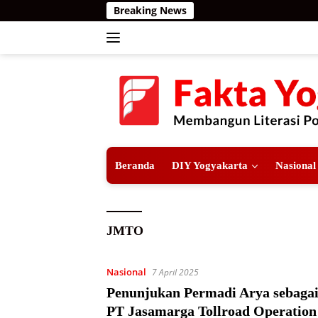
Langsung
Breaking News
ke
konten
Beranda
DIY Yogyakarta
Nasional
JMTO
Nasional
7 April 2025
Penunjukan Permadi Arya sebagai
PT Jasamarga Tollroad Operatio