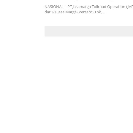
Memicu Pro dan Kontra
NASIONAL – PT Jasamarga Tollroad Operation (JM
dari PT Jasa Marga (Persero) Tbk,…