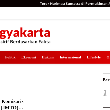
Teror Harimau Sumatra di Permukiman Aceh
Politik
Ekonomi
Hukum
Internasional
Lifestyle
O
Ber
1
 Komisaris
n (JMTO)