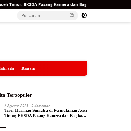
 Timur, BKSDA Pasang Kamera dan Bagikan Mercon
Raih
lahraga
Ragam
ita Terpopuler
6 Agustus 2026
0 Komentar
Teror Harimau Sumatra di Permukiman Aceh
Timur, BKSDA Pasang Kamera dan Bagikan
Mercon