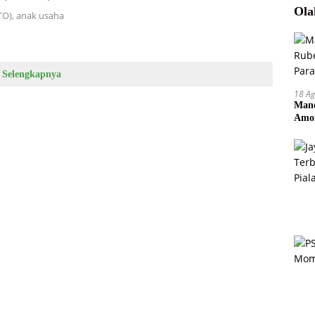
Ola
TO), anak usaha
Selengkapnya
18 Ag
Manc
Amor
Pem