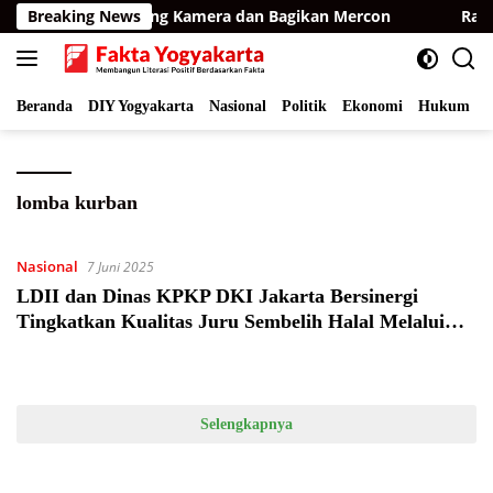
Langsung
Timur, BKSDA Pasang Kamera dan Bagikan Mercon
Breaking News
Raih 
ke
konten
Beranda
DIY Yogyakarta
Nasional
Politik
Ekonomi
Hukum
I
lomba kurban
Nasional
7 Juni 2025
LDII dan Dinas KPKP DKI Jakarta Bersinergi
Tingkatkan Kualitas Juru Sembelih Halal Melalui
Lomba Kurban
Selengkapnya