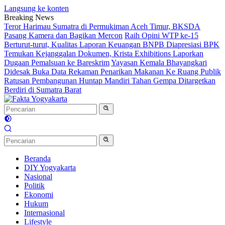
Langsung ke konten
Breaking News
Teror Harimau Sumatra di Permukiman Aceh Timur, BKSDA
Pasang Kamera dan Bagikan Mercon
Raih Opini WTP ke-15
Berturut-turut, Kualitas Laporan Keuangan BNPB Diapresiasi BPK
Temukan Kejanggalan Dokumen, Krista Exhibitions Laporkan
Dugaan Pemalsuan ke Bareskrim
Yayasan Kemala Bhayangkari
Didesak Buka Data Rekaman Penarikan Makanan Ke Ruang Publik
Ratusan Pembangunan Huntap Mandiri Tahan Gempa Ditargetkan
Berdiri di Sumatra Barat
Beranda
DIY Yogyakarta
Nasional
Politik
Ekonomi
Hukum
Internasional
Lifestyle