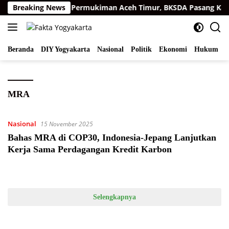
Langsung
arimau Sumatra di Permukiman Aceh Timur, BKSDA Pasang Kame
Breaking News
ke
konten
Beranda
DIY Yogyakarta
Nasional
Politik
Ekonomi
Hukum
I
MRA
Nasional
15 November 2025
Bahas MRA di COP30, Indonesia-Jepang Lanjutkan
Kerja Sama Perdagangan Kredit Karbon
Selengkapnya