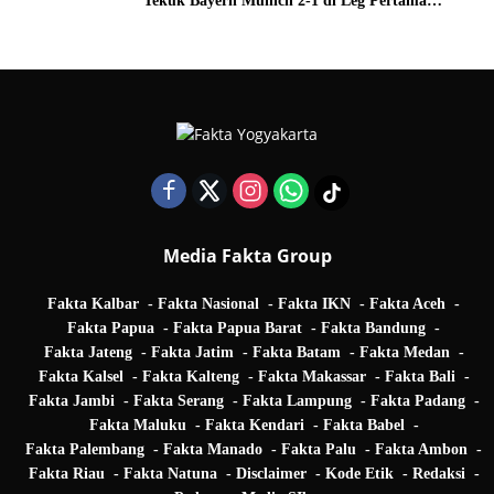
Tekuk Bayern Munich 2-1 di Leg Pertama
Quarter Final UEFA Champions League
Media Fakta Group
Fakta Kalbar
Fakta Nasional
Fakta IKN
Fakta Aceh
Fakta Papua
Fakta Papua Barat
Fakta Bandung
Fakta Jateng
Fakta Jatim
Fakta Batam
Fakta Medan
Fakta Kalsel
Fakta Kalteng
Fakta Makassar
Fakta Bali
Fakta Jambi
Fakta Serang
Fakta Lampung
Fakta Padang
Fakta Maluku
Fakta Kendari
Fakta Babel
Fakta Palembang
Fakta Manado
Fakta Palu
Fakta Ambon
Fakta Riau
Fakta Natuna
Disclaimer
Kode Etik
Redaksi