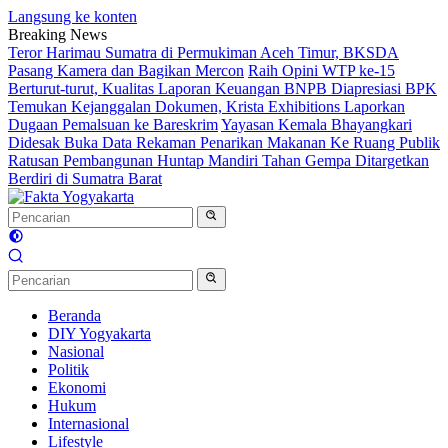
Langsung ke konten
Breaking News
Teror Harimau Sumatra di Permukiman Aceh Timur, BKSDA
Pasang Kamera dan Bagikan Mercon
Raih Opini WTP ke-15
Berturut-turut, Kualitas Laporan Keuangan BNPB Diapresiasi BPK
Temukan Kejanggalan Dokumen, Krista Exhibitions Laporkan
Dugaan Pemalsuan ke Bareskrim
Yayasan Kemala Bhayangkari
Didesak Buka Data Rekaman Penarikan Makanan Ke Ruang Publik
Ratusan Pembangunan Huntap Mandiri Tahan Gempa Ditargetkan
Berdiri di Sumatra Barat
Beranda
DIY Yogyakarta
Nasional
Politik
Ekonomi
Hukum
Internasional
Lifestyle