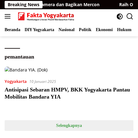
Langsung
, BKSDA Pasang Kamera dan Bagikan Mercon
Breaking News
Raih Opini
ke
konten
Beranda
DIY Yogyakarta
Nasional
Politik
Ekonomi
Hukum
I
pemantauan
Yogyakarta
10 Januari 2025
Antisipasi Sebaran HMPV, BKK Yogyakarta Pantau
Mobilitas Bandara YIA
Selengkapnya