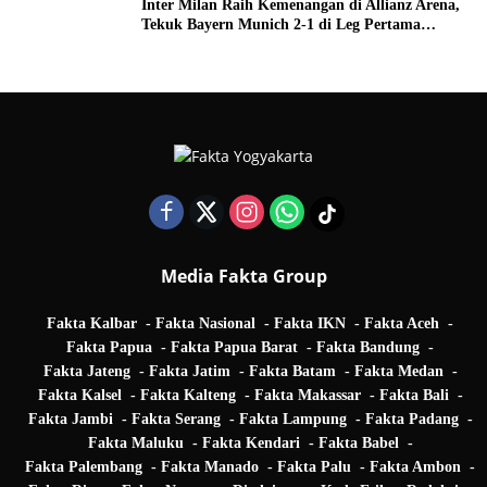
Inter Milan Raih Kemenangan di Allianz Arena,
Tekuk Bayern Munich 2-1 di Leg Pertama
Quarter Final UEFA Champions League
Media Fakta Group
Fakta Kalbar
Fakta Nasional
Fakta IKN
Fakta Aceh
Fakta Papua
Fakta Papua Barat
Fakta Bandung
Fakta Jateng
Fakta Jatim
Fakta Batam
Fakta Medan
Fakta Kalsel
Fakta Kalteng
Fakta Makassar
Fakta Bali
Fakta Jambi
Fakta Serang
Fakta Lampung
Fakta Padang
Fakta Maluku
Fakta Kendari
Fakta Babel
Fakta Palembang
Fakta Manado
Fakta Palu
Fakta Ambon