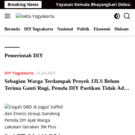
Langsung
n ke Bareskrim
Breaking News
Yayasan Kemala Bhayangkari Didesak B
ke
konten
Beranda
DIY Yogyakarta
Nasional
Politik
Ekonomi
Hukum
I
Pemerintah DIY
DIY Yogyakarta
25 Juli 2025
Sebagian Warga Terdampak Proyek JJLS Belum
Terima Ganti Rugi, Pemda DIY Pastikan Tidak Ada
Penyelewengan