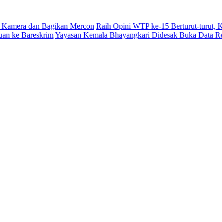
 Kamera dan Bagikan Mercon
Raih Opini WTP ke-15 Berturut-turut,
uan ke Bareskrim
Yayasan Kemala Bhayangkari Didesak Buka Data R