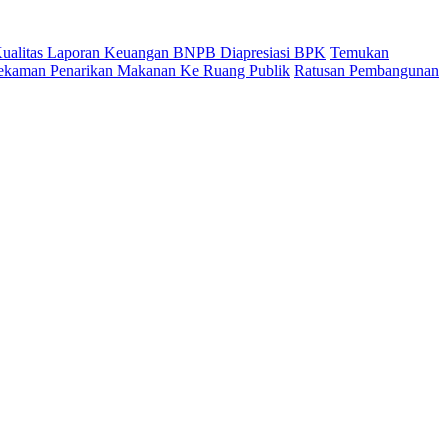
 Kualitas Laporan Keuangan BNPB Diapresiasi BPK
Temukan
ekaman Penarikan Makanan Ke Ruang Publik
Ratusan Pembangunan