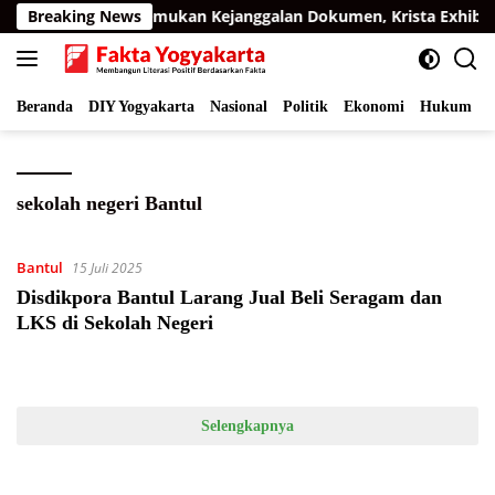
Langsung
asi BPK
Breaking News
Temukan Kejanggalan Dokumen, Krista Exhibiti
ke
konten
Beranda
DIY Yogyakarta
Nasional
Politik
Ekonomi
Hukum
I
sekolah negeri Bantul
Bantul
15 Juli 2025
Disdikpora Bantul Larang Jual Beli Seragam dan
LKS di Sekolah Negeri
Selengkapnya