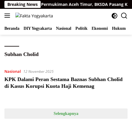
Langsung
arimau Sumatra di Permukiman Aceh Timur, BKSDA Pasang Kame
Breaking News
ke
konten
Beranda
DIY Yogyakarta
Nasional
Politik
Ekonomi
Hukum
I
Subhan Cholid
Nasional
12 November 2025
KPK Dalami Peran Sestama Baznas Subhan Cholid
di Kasus Korupsi Kuota Haji Kemenag
Selengkapnya