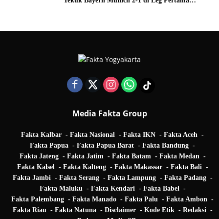
Tekuk Bayern Munich 2-1 di Leg Pertama
Quarter Final UEFA Champions League
Media Fakta Group
Fakta Kalbar
Fakta Nasional
Fakta IKN
Fakta Aceh
Fakta Papua
Fakta Papua Barat
Fakta Bandung
Fakta Jateng
Fakta Jatim
Fakta Batam
Fakta Medan
Fakta Kalsel
Fakta Kalteng
Fakta Makassar
Fakta Bali
Fakta Jambi
Fakta Serang
Fakta Lampung
Fakta Padang
Fakta Maluku
Fakta Kendari
Fakta Babel
Fakta Palembang
Fakta Manado
Fakta Palu
Fakta Ambon
Fakta Riau
Fakta Natuna
Disclaimer
Kode Etik
Redaksi