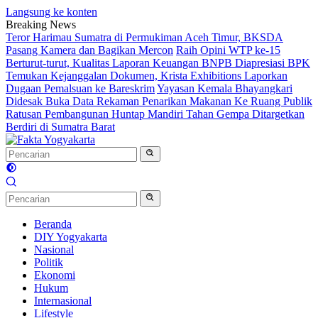
Langsung ke konten
Breaking News
Teror Harimau Sumatra di Permukiman Aceh Timur, BKSDA
Pasang Kamera dan Bagikan Mercon
Raih Opini WTP ke-15
Berturut-turut, Kualitas Laporan Keuangan BNPB Diapresiasi BPK
Temukan Kejanggalan Dokumen, Krista Exhibitions Laporkan
Dugaan Pemalsuan ke Bareskrim
Yayasan Kemala Bhayangkari
Didesak Buka Data Rekaman Penarikan Makanan Ke Ruang Publik
Ratusan Pembangunan Huntap Mandiri Tahan Gempa Ditargetkan
Berdiri di Sumatra Barat
Beranda
DIY Yogyakarta
Nasional
Politik
Ekonomi
Hukum
Internasional
Lifestyle