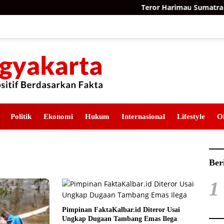
Teror Harimau Sumatra di 
Politik
Ekonomi
Hukum
Internasional
Lifestyle
O
Ber
1
Pimpinan FaktaKalbar.id Diteror Usai
Ungkap Dugaan Tambang Emas Ilega