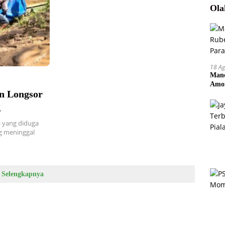
Ola
18 Ag
Manc
Amor
n Longsor
Pem
g
a yang diduga
ng meninggal
Selengkapnya