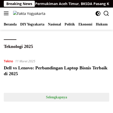
Langsung
arimau Sumatra di Permukiman Aceh Timur, BKSDA Pasang Kame
Breaking News
ke
konten
Beranda
DIY Yogyakarta
Nasional
Politik
Ekonomi
Hukum
I
Teknologi 2025
Tekno
11 Maret 2025
Dell vs Lenovo: Perbandingan Laptop Bisnis Terbaik
di 2025
Selengkapnya