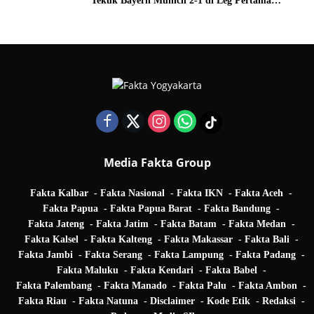
Tekuk Bayern Munich 2-1 di Leg Pertama
Quarter Final UEFA Champions League
Media Fakta Group
Fakta Kalbar
Fakta Nasional
Fakta IKN
Fakta Aceh
Fakta Papua
Fakta Papua Barat
Fakta Bandung
Fakta Jateng
Fakta Jatim
Fakta Batam
Fakta Medan
Fakta Kalsel
Fakta Kalteng
Fakta Makassar
Fakta Bali
Fakta Jambi
Fakta Serang
Fakta Lampung
Fakta Padang
Fakta Maluku
Fakta Kendari
Fakta Babel
Fakta Palembang
Fakta Manado
Fakta Palu
Fakta Ambon
Fakta Riau
Fakta Natuna
Disclaimer
Kode Etik
Redaksi