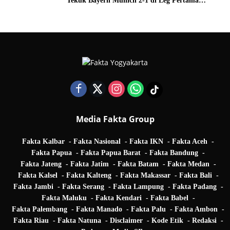
Tekuk Bayern Munich 2-1 di Leg Pertama
Quarter Final UEFA Champions League
Media Fakta Group
Fakta Kalbar
Fakta Nasional
Fakta IKN
Fakta Aceh
Fakta Papua
Fakta Papua Barat
Fakta Bandung
Fakta Jateng
Fakta Jatim
Fakta Batam
Fakta Medan
Fakta Kalsel
Fakta Kalteng
Fakta Makassar
Fakta Bali
Fakta Jambi
Fakta Serang
Fakta Lampung
Fakta Padang
Fakta Maluku
Fakta Kendari
Fakta Babel
Fakta Palembang
Fakta Manado
Fakta Palu
Fakta Ambon
Fakta Riau
Fakta Natuna
Disclaimer
Kode Etik
Redaksi