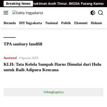
Langsung
au Sumatra di Permukiman Aceh Timur, BKSDA Pasang Kamera d
Breaking News
ke
konten
Beranda
DIY Yogyakarta
Nasional
Politik
Ekonomi
Hukum
I
TPA sanitary landfill
Nasional
4 Agustus 2025
KLH: Tata Kelola Sampah Harus Dimulai dari Hulu
untuk Raih Adipura Kencana
Selengkapnya