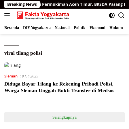
Langsung
Harimau Sumatra di Permukiman Aceh Timur, BKSDA Pasang Kam
Breaking News
ke
konten
Beranda
DIY Yogyakarta
Nasional
Politik
Ekonomi
Hukum
I
viral tilang polisi
Sleman
19 Juli 2025
Diduga Bayar Tilang ke Rekening Pribadi Polisi,
Warga Sleman Unggah Bukti Transfer di Medsos
Selengkapnya