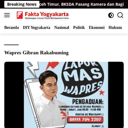
Langsung
di Permukiman Aceh Timur, BKSDA Pasang Kamera dan Bagikan 
Breaking News
ke
konten
Beranda
DIY Yogyakarta
Nasional
Politik
Ekonomi
Hukum
I
Wapres Gibran Rakabuming