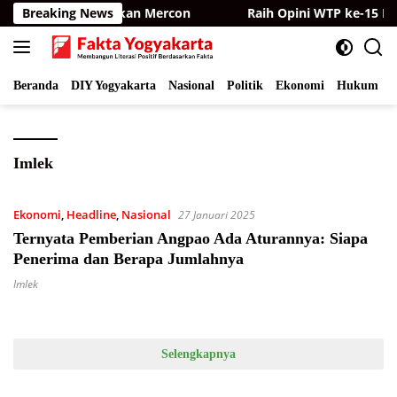
Langsung
 Kamera dan Bagikan Mercon
Breaking News
Raih Opini WTP ke-15 Bert
ke
konten
Beranda
DIY Yogyakarta
Nasional
Politik
Ekonomi
Hukum
I
Imlek
Ekonomi
,
Headline
,
Nasional
27 Januari 2025
Ternyata Pemberian Angpao Ada Aturannya: Siapa
Penerima dan Berapa Jumlahnya
Imlek
Selengkapnya