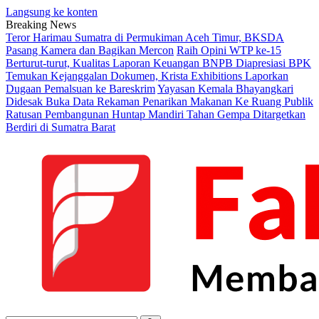
Langsung ke konten
Breaking News
Teror Harimau Sumatra di Permukiman Aceh Timur, BKSDA
Pasang Kamera dan Bagikan Mercon
Raih Opini WTP ke-15
Berturut-turut, Kualitas Laporan Keuangan BNPB Diapresiasi BPK
Temukan Kejanggalan Dokumen, Krista Exhibitions Laporkan
Dugaan Pemalsuan ke Bareskrim
Yayasan Kemala Bhayangkari
Didesak Buka Data Rekaman Penarikan Makanan Ke Ruang Publik
Ratusan Pembangunan Huntap Mandiri Tahan Gempa Ditargetkan
Berdiri di Sumatra Barat