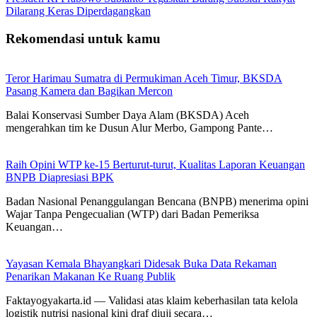
Dilarang Keras Diperdagangkan
Rekomendasi untuk kamu
Teror Harimau Sumatra di Permukiman Aceh Timur, BKSDA
Pasang Kamera dan Bagikan Mercon
Balai Konservasi Sumber Daya Alam (BKSDA) Aceh
mengerahkan tim ke Dusun Alur Merbo, Gampong Pante…
Raih Opini WTP ke-15 Berturut-turut, Kualitas Laporan Keuangan
BNPB Diapresiasi BPK
Badan Nasional Penanggulangan Bencana (BNPB) menerima opini
Wajar Tanpa Pengecualian (WTP) dari Badan Pemeriksa
Keuangan…
Yayasan Kemala Bhayangkari Didesak Buka Data Rekaman
Penarikan Makanan Ke Ruang Publik
Faktayogyakarta.id — Validasi atas klaim keberhasilan tata kelola
logistik nutrisi nasional kini draf diuji secara…