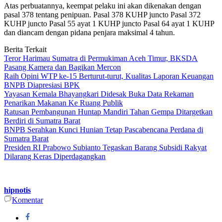
Atas perbuatannya, keempat pelaku ini akan dikenakan dengan
pasal 378 tentang penipuan. Pasal 378 KUHP juncto Pasal 372
KUHP juncto Pasal 55 ayat 1 KUHP juncto Pasal 64 ayat 1 KUHP
dan diancam dengan pidana penjara maksimal 4 tahun.
Berita Terkait
Teror Harimau Sumatra di Permukiman Aceh Timur, BKSDA
Pasang Kamera dan Bagikan Mercon
Raih Opini WTP ke-15 Berturut-turut, Kualitas Laporan Keuangan
BNPB Diapresiasi BPK
Yayasan Kemala Bhayangkari Didesak Buka Data Rekaman
Penarikan Makanan Ke Ruang Publik
Ratusan Pembangunan Huntap Mandiri Tahan Gempa Ditargetkan
Berdiri di Sumatra Barat
BNPB Serahkan Kunci Hunian Tetap Pascabencana Perdana di
Sumatra Barat
Presiden RI Prabowo Subianto Tegaskan Barang Subsidi Rakyat
Dilarang Keras Diperdagangkan
hipnotis
Komentar