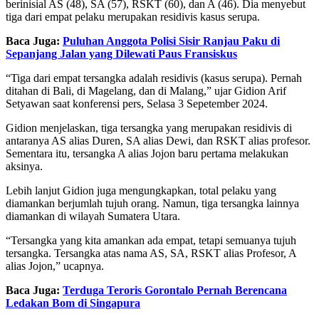
berinisial AS (48), SA (57), RSKT (60), dan A (46). Dia menyebut
tiga dari empat pelaku merupakan residivis kasus serupa.
Baca Juga:
Puluhan Anggota Polisi Sisir Ranjau Paku di
Sepanjang Jalan yang Dilewati Paus Fransiskus
“Tiga dari empat tersangka adalah residivis (kasus serupa). Pernah
ditahan di Bali, di Magelang, dan di Malang,” ujar Gidion Arif
Setyawan saat konferensi pers, Selasa 3 Sepetember 2024.
Gidion menjelaskan, tiga tersangka yang merupakan residivis di
antaranya AS alias Duren, SA alias Dewi, dan RSKT alias profesor.
Sementara itu, tersangka A alias Jojon baru pertama melakukan
aksinya.
Lebih lanjut Gidion juga mengungkapkan, total pelaku yang
diamankan berjumlah tujuh orang. Namun, tiga tersangka lainnya
diamankan di wilayah Sumatera Utara.
“Tersangka yang kita amankan ada empat, tetapi semuanya tujuh
tersangka. Tersangka atas nama AS, SA, RSKT alias Profesor, A
alias Jojon,” ucapnya.
Baca Juga:
Terduga Teroris Gorontalo Pernah Berencana
Ledakan Bom di Singapura