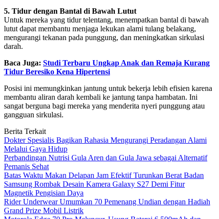
5. Tidur dengan Bantal di Bawah Lutut
Untuk mereka yang tidur telentang, menempatkan bantal di bawah
lutut dapat membantu menjaga lekukan alami tulang belakang,
mengurangi tekanan pada punggung, dan meningkatkan sirkulasi
darah.
Baca Juga:
Studi Terbaru Ungkap Anak dan Remaja Kurang
Tidur Beresiko Kena Hipertensi
Posisi ini memungkinkan jantung untuk bekerja lebih efisien karena
membantu aliran darah kembali ke jantung tanpa hambatan. Ini
sangat berguna bagi mereka yang menderita nyeri punggung atau
gangguan sirkulasi.
Berita Terkait
Dokter Spesialis Bagikan Rahasia Mengurangi Peradangan Alami
Melalui Gaya Hidup
Perbandingan Nutrisi Gula Aren dan Gula Jawa sebagai Alternatif
Pemanis Sehat
Batas Waktu Makan Delapan Jam Efektif Turunkan Berat Badan
Samsung Rombak Desain Kamera Galaxy S27 Demi Fitur
Magnetik Pengisian Daya
Rider Underwear Umumkan 70 Pemenang Undian dengan Hadiah
Grand Prize Mobil Listrik