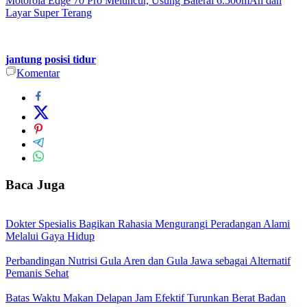
Motorola Edge 70 Pro Meluncur, Usung Baterai 6.500mAh dan
Layar Super Terang
jantung
posisi tidur
Komentar
Baca Juga
Dokter Spesialis Bagikan Rahasia Mengurangi Peradangan Alami
Melalui Gaya Hidup
Perbandingan Nutrisi Gula Aren dan Gula Jawa sebagai Alternatif
Pemanis Sehat
Batas Waktu Makan Delapan Jam Efektif Turunkan Berat Badan