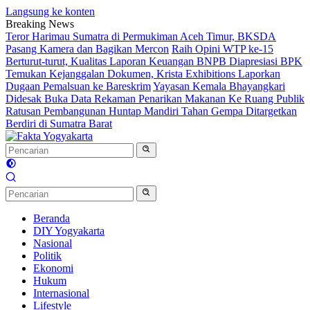
Langsung ke konten
Breaking News
Teror Harimau Sumatra di Permukiman Aceh Timur, BKSDA
Pasang Kamera dan Bagikan Mercon
Raih Opini WTP ke-15
Berturut-turut, Kualitas Laporan Keuangan BNPB Diapresiasi BPK
Temukan Kejanggalan Dokumen, Krista Exhibitions Laporkan
Dugaan Pemalsuan ke Bareskrim
Yayasan Kemala Bhayangkari
Didesak Buka Data Rekaman Penarikan Makanan Ke Ruang Publik
Ratusan Pembangunan Huntap Mandiri Tahan Gempa Ditargetkan
Berdiri di Sumatra Barat
Beranda
DIY Yogyakarta
Nasional
Politik
Ekonomi
Hukum
Internasional
Lifestyle