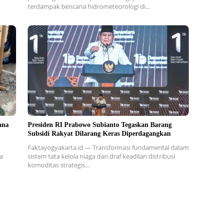
terdampak bencana hidrometeorologi di…
ana
Presiden RI Prabowo Subianto Tegaskan Barang
Subsidi Rakyat Dilarang Keras Diperdagangkan
Faktayogyakarta.id — Transformasi fundamental dalam
a
sistem tata kelola niaga dan draf keadilan distribusi
komoditas strategis…