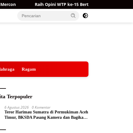
Raih Opini WTP ke-15 Berturut-turut, Kualitas Laporan Keuanga
lahraga
Ragam
ita Terpopuler
6 Agustus 2026
0 Komentar
Teror Harimau Sumatra di Permukiman Aceh
Timur, BKSDA Pasang Kamera dan Bagikan
Mercon