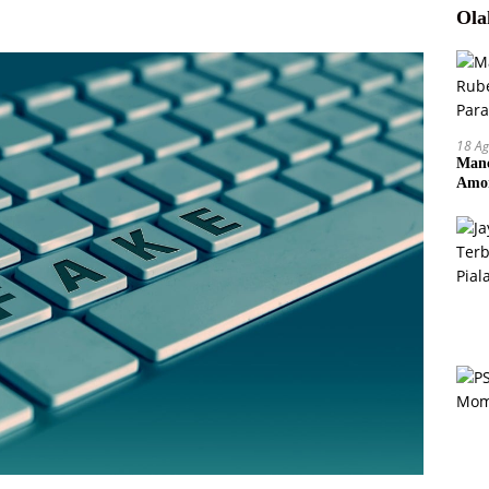
Ola
18 Ag
Manc
Amor
Pem