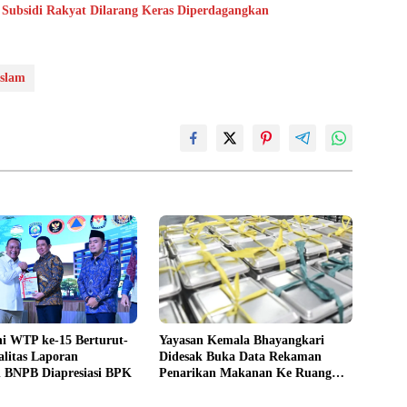
 Subsidi Rakyat Dilarang Keras Diperdagangkan
slam
i WTP ke-15 Berturut-
Yayasan Kemala Bhayangkari
alitas Laporan
Didesak Buka Data Rekaman
 BNPB Diapresiasi BPK
Penarikan Makanan Ke Ruang
Publik