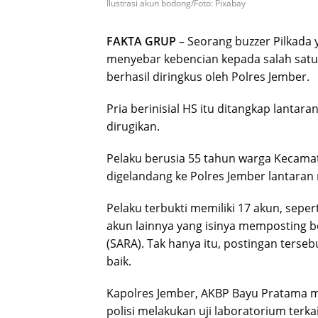
Ilustrasi akun bodong/Foto: Pixabay
FAKTA GRUP
– Seorang buzzer Pilkada 
menyebar kebencian kepada salah satu 
berhasil diringkus oleh Polres Jember.
Pria berinisial HS itu ditangkap lanta
dirugikan.
Pelaku berusia 55 tahun warga Kecamata
digelandang ke Polres Jember lantaran
Pelaku terbukti memiliki 17 akun, sepert
akun lainnya yang isinya memposting b
(SARA). Tak hanya itu, postingan ter
baik.
Kapolres Jember, AKBP Bayu Pratama m
polisi melakukan uji laboratorium terk