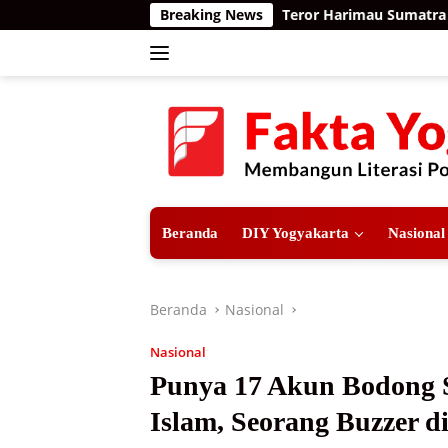
Langsung
Breaking News
Teror Harimau Sumatra di Permukiman
ke
konten
Beranda
DIY Yogyakarta
Nasional
Beranda
Nasional
Nasional
Punya 17 Akun Bodong 
Islam, Seorang Buzzer d