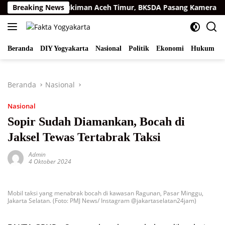
Langsung
umatra di Permukiman Aceh Timur, BKSDA Pasang Kamera dan B
Breaking News
ke
konten
Beranda
DIY Yogyakarta
Nasional
Politik
Ekonomi
Hukum
I
Beranda
Nasional
Nasional
Sopir Sudah Diamankan, Bocah di
Jaksel Tewas Tertabrak Taksi
Admin
4 Oktober 2024
Mobil taksi yang menabrak bocah di kawasan Ragunan, Pasar Minggu,
Jakarta Selatan. (Foto: PMJ News/ Instagram @jakartaselatan24jam)