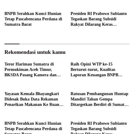
Publik
Barat
BNPB Serahkan Kunci Hunian
Presiden RI Prabowo Subianto
Tetap Pascabencana Perdana di
Tegaskan Barang Subsidi
Sumatra Barat
Rakyat Dilarang Keras
Diperdagangkan
Rekomendasi untuk kamu
Teror Harimau Sumatra di
Raih Opini WTP ke-15
Permukiman Aceh Timur,
Berturut-turut, Kualitas
BKSDA Pasang Kamera dan
Laporan Keuangan BNPB
Bagikan Mercon
Diapresiasi BPK
Yayasan Kemala Bhayangkari
Ratusan Pembangunan Huntap
Didesak Buka Data Rekaman
Mandiri Tahan Gempa
Penarikan Makanan Ke Ruang
Ditargetkan Berdiri di Sumatra
Publik
Barat
BNPB Serahkan Kunci Hunian
Presiden RI Prabowo Subianto
Tetap Pascabencana Perdana di
Tegaskan Barang Subsidi