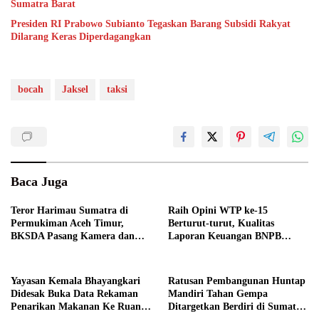
Sumatra Barat
Presiden RI Prabowo Subianto Tegaskan Barang Subsidi Rakyat
Dilarang Keras Diperdagangkan
bocah
Jaksel
taksi
Baca Juga
Teror Harimau Sumatra di
Raih Opini WTP ke-15
Permukiman Aceh Timur,
Berturut-turut, Kualitas
BKSDA Pasang Kamera dan
Laporan Keuangan BNPB
Bagikan Mercon
Diapresiasi BPK
Yayasan Kemala Bhayangkari
Ratusan Pembangunan Huntap
Didesak Buka Data Rekaman
Mandiri Tahan Gempa
Penarikan Makanan Ke Ruang
Ditargetkan Berdiri di Sumatra