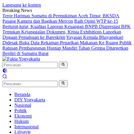
Langsung ke konten
Breaking News
Teror Harimau Sumatra di Permukiman Aceh Timur, BKSDA
Pasang Kamera dan Bagikan Mercon
Raih Opini WTP ke-15
Berturut-turut, Kualitas Laporan Keuangan BNPB Diapresiasi BPK
Temukan Kejanggalan Dokumen, Krista Exhibitions Laporkan
Dugaan Pemalsuan ke Bareskrim
Yayasan Kemala Bhayangkari
Didesak Buka Data Rekaman Penarikan Makanan Ke Ruang Publik
Ratusan Pembangunan Huntap Mandiri Tahan Gempa Ditargetkan
Berdiri di Sumatra Barat
Beranda
DIY Yogyakarta
Nasional
Politik
Ekonomi
Hukum
Internasional
Lifestyle