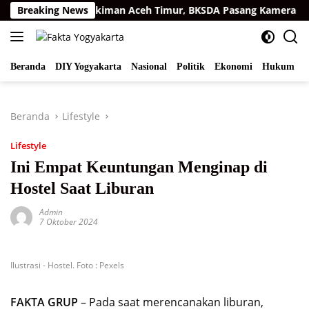
Langsung
matra di Permukiman Aceh Timur, BKSDA Pasang Kamera dan Ba
Breaking News
ke
konten
Beranda
DIY Yogyakarta
Nasional
Politik
Ekonomi
Hukum
I
Beranda
Lifestyle
Lifestyle
Ini Empat Keuntungan Menginap di
Hostel Saat Liburan
Admin
7 Oktober 2024
Ilustrasi - Hostel. Foto : Pexels
FAKTA GRUP
– Pada saat merencanakan liburan,