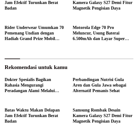
Jam Efektif Turunkan Berat
Kamera Galaxy S27 Demi Fitur
Badan
Magnetik Pengisian Daya
Rider Underwear Umumkan 70
Motorola Edge 70 Pro
Pemenang Undian dengan
Meluncur, Usung Baterai
Hadiah Grand Prize Mobil
6.500mAh dan Layar Super
Listrik
Terang
Rekomendasi untuk kamu
Dokter Spesialis Bagikan
Perbandingan Nutrisi Gula
Rahasia Mengurangi
Aren dan Gula Jawa sebagai
Peradangan Alami Melalui
Alternatif Pemanis Sehat
Gaya Hidup
Batas Waktu Makan Delapan
Samsung Rombak Desain
Jam Efektif Turunkan Berat
Kamera Galaxy S27 Demi Fitur
Badan
Magnetik Pengisian Daya