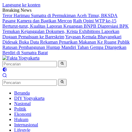
Langsung ke konten
Breaking News
Teror Harimau Sumatra di Permukiman Aceh Timur, BKSDA
Pasang Kamera dan Bagikan Mercon
Raih Opini WTP ke-15
Berturut-turut, Kualitas Laporan Keuangan BNPB Diapresiasi BPK
Temukan Kejanggalan Dokumen, Krista Exhibitions Laporkan
Dugaan Pemalsuan ke Bareskrim
Yayasan Kemala Bhayangkari
Didesak Buka Data Rekaman Penarikan Makanan Ke Ruang Publik
Ratusan Pembangunan Huntap Mandiri Tahan Gempa Ditargetkan
Berdiri di Sumatra Barat
Beranda
DIY Yogyakarta
Nasional
Politik
Ekonomi
Hukum
Internasional
Lifestyle