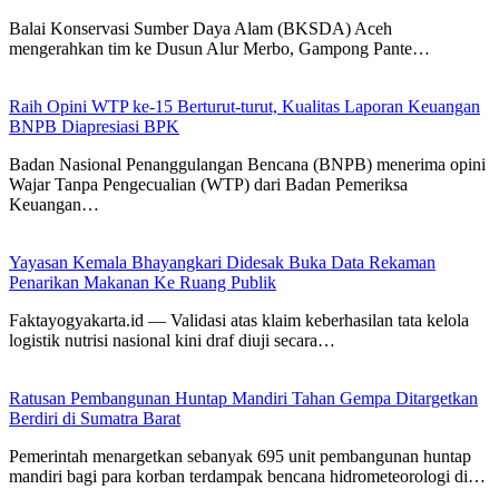
Balai Konservasi Sumber Daya Alam (BKSDA) Aceh
mengerahkan tim ke Dusun Alur Merbo, Gampong Pante…
Raih Opini WTP ke-15 Berturut-turut, Kualitas Laporan Keuangan
BNPB Diapresiasi BPK
Badan Nasional Penanggulangan Bencana (BNPB) menerima opini
Wajar Tanpa Pengecualian (WTP) dari Badan Pemeriksa
Keuangan…
Yayasan Kemala Bhayangkari Didesak Buka Data Rekaman
Penarikan Makanan Ke Ruang Publik
Faktayogyakarta.id — Validasi atas klaim keberhasilan tata kelola
logistik nutrisi nasional kini draf diuji secara…
Ratusan Pembangunan Huntap Mandiri Tahan Gempa Ditargetkan
Berdiri di Sumatra Barat
Pemerintah menargetkan sebanyak 695 unit pembangunan huntap
mandiri bagi para korban terdampak bencana hidrometeorologi di…