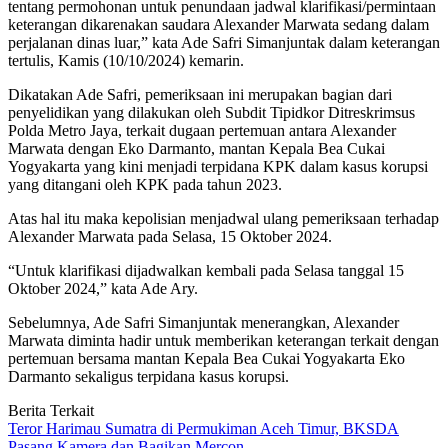
tentang permohonan untuk penundaan jadwal klarifikasi/permintaan
keterangan dikarenakan saudara Alexander Marwata sedang dalam
perjalanan dinas luar,” kata Ade Safri Simanjuntak dalam keterangan
tertulis, Kamis (10/10/2024) kemarin.
Dikatakan Ade Safri, pemeriksaan ini merupakan bagian dari
penyelidikan yang dilakukan oleh Subdit Tipidkor Ditreskrimsus
Polda Metro Jaya, terkait dugaan pertemuan antara Alexander
Marwata dengan Eko Darmanto, mantan Kepala Bea Cukai
Yogyakarta yang kini menjadi terpidana KPK dalam kasus korupsi
yang ditangani oleh KPK pada tahun 2023.
Atas hal itu maka kepolisian menjadwal ulang pemeriksaan terhadap
Alexander Marwata pada Selasa, 15 Oktober 2024.
“Untuk klarifikasi dijadwalkan kembali pada Selasa tanggal 15
Oktober 2024,” kata Ade Ary.
Sebelumnya, Ade Safri Simanjuntak menerangkan, Alexander
Marwata diminta hadir untuk memberikan keterangan terkait dengan
pertemuan bersama mantan Kepala Bea Cukai Yogyakarta Eko
Darmanto sekaligus terpidana kasus korupsi.
Berita Terkait
Teror Harimau Sumatra di Permukiman Aceh Timur, BKSDA
Pasang Kamera dan Bagikan Mercon