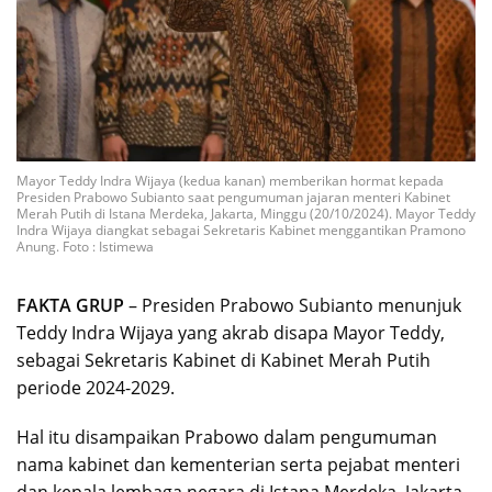
Mayor Teddy Indra Wijaya (kedua kanan) memberikan hormat kepada
Presiden Prabowo Subianto saat pengumuman jajaran menteri Kabinet
Merah Putih di Istana Merdeka, Jakarta, Minggu (20/10/2024). Mayor Teddy
Indra Wijaya diangkat sebagai Sekretaris Kabinet menggantikan Pramono
Anung. Foto : Istimewa
FAKTA GRUP
– Presiden Prabowo Subianto menunjuk
Teddy Indra Wijaya yang akrab disapa Mayor Teddy,
sebagai Sekretaris Kabinet di Kabinet Merah Putih
periode 2024-2029.
Hal itu disampaikan Prabowo dalam pengumuman
nama kabinet dan kementerian serta pejabat menteri
dan kepala lembaga negara di Istana Merdeka, Jakarta,