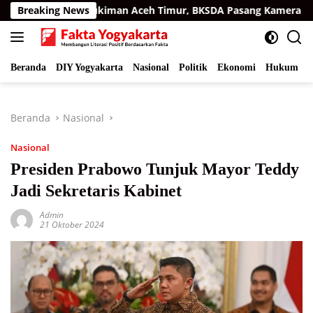
Langsung
atra di Permukiman Aceh Timur, BKSDA Pasang Kamera dan Ba
Breaking News
ke
konten
Beranda
DIY Yogyakarta
Nasional
Politik
Ekonomi
Hukum
I
Beranda
Nasional
Nasional
Presiden Prabowo Tunjuk Mayor Teddy
Jadi Sekretaris Kabinet
Admin
21 Oktober 2024