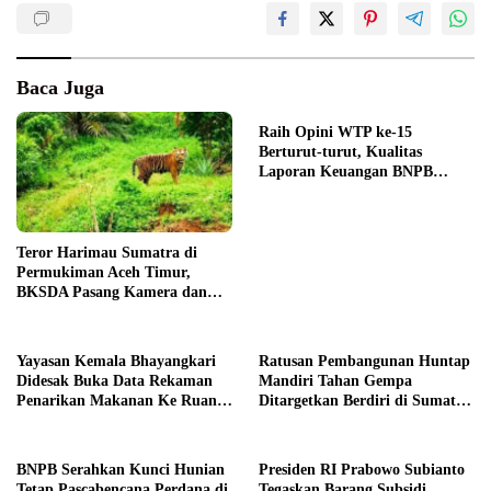
Baca Juga
Raih Opini WTP ke-15
Berturut-turut, Kualitas
Laporan Keuangan BNPB
Diapresiasi BPK
Teror Harimau Sumatra di
Permukiman Aceh Timur,
BKSDA Pasang Kamera dan
Bagikan Mercon
Yayasan Kemala Bhayangkari
Ratusan Pembangunan Huntap
Didesak Buka Data Rekaman
Mandiri Tahan Gempa
Penarikan Makanan Ke Ruang
Ditargetkan Berdiri di Sumatra
Publik
Barat
BNPB Serahkan Kunci Hunian
Presiden RI Prabowo Subianto
Tetap Pascabencana Perdana di
Tegaskan Barang Subsidi