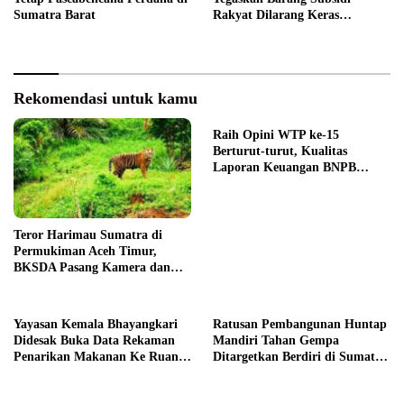
Sumatra Barat
Rakyat Dilarang Keras
Diperdagangkan
Rekomendasi untuk kamu
Raih Opini WTP ke-15
Berturut-turut, Kualitas
Laporan Keuangan BNPB
Diapresiasi BPK
Teror Harimau Sumatra di
Permukiman Aceh Timur,
BKSDA Pasang Kamera dan
Bagikan Mercon
Yayasan Kemala Bhayangkari
Ratusan Pembangunan Huntap
Didesak Buka Data Rekaman
Mandiri Tahan Gempa
Penarikan Makanan Ke Ruang
Ditargetkan Berdiri di Sumatra
Publik
Barat