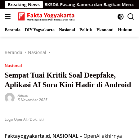
Langsung
an Aceh Timur, BKSDA Pasang Kamera dan Bagikan Mercon
Breaking News
ke
konten
Beranda
DIY Yogyakarta
Nasional
Politik
Ekonomi
Hukum
I
Beranda
Nasional
Nasional
Sempat Tuai Kritik Soal Deepfake,
Aplikasi AI Sora Kini Hadir di Android
Admin
5 November 2025
Logo OpenAI. (Dok. Ist)
Faktayogyakarta.id, NASIONAL –
OpenAI akhirnya