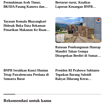
Permukiman Aceh Timur,
Berturut-turut, Kualitas
BKSDA Pasang Kamera dan
Laporan Keuangan BNPB
Bagikan Mercon
Diapresiasi BPK
Yayasan Kemala Bhayangkari
Didesak Buka Data Rekaman
Penarikan Makanan Ke Ruang
Publik
Ratusan Pembangunan Huntap
Mandiri Tahan Gempa
Ditargetkan Berdiri di Sumatra
Barat
BNPB Serahkan Kunci Hunian
Presiden RI Prabowo Subianto
Tetap Pascabencana Perdana di
Tegaskan Barang Subsidi
Sumatra Barat
Rakyat Dilarang Keras
Diperdagangkan
Rekomendasi untuk kamu