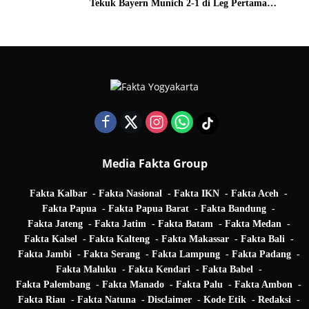
Tekuk Bayern Munich 2-1 di Leg Pertama
Quarter Final UEFA Champions League
Media Fakta Group
Fakta Kalbar
Fakta Nasional
Fakta IKN
Fakta Aceh
Fakta Papua
Fakta Papua Barat
Fakta Bandung
Fakta Jateng
Fakta Jatim
Fakta Batam
Fakta Medan
Fakta Kalsel
Fakta Kalteng
Fakta Makassar
Fakta Bali
Fakta Jambi
Fakta Serang
Fakta Lampung
Fakta Padang
Fakta Maluku
Fakta Kendari
Fakta Babel
Fakta Palembang
Fakta Manado
Fakta Palu
Fakta Ambon
Fakta Riau
Fakta Natuna
Disclaimer
Kode Etik
Redaksi