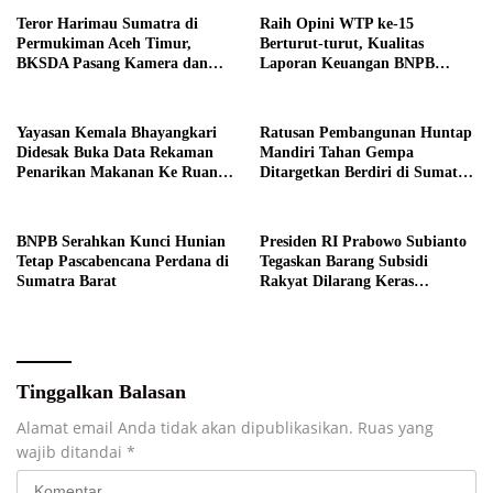
Teror Harimau Sumatra di
Raih Opini WTP ke-15
Permukiman Aceh Timur,
Berturut-turut, Kualitas
BKSDA Pasang Kamera dan
Laporan Keuangan BNPB
Bagikan Mercon
Diapresiasi BPK
Yayasan Kemala Bhayangkari
Ratusan Pembangunan Huntap
Didesak Buka Data Rekaman
Mandiri Tahan Gempa
Penarikan Makanan Ke Ruang
Ditargetkan Berdiri di Sumatra
Publik
Barat
BNPB Serahkan Kunci Hunian
Presiden RI Prabowo Subianto
Tetap Pascabencana Perdana di
Tegaskan Barang Subsidi
Sumatra Barat
Rakyat Dilarang Keras
Diperdagangkan
Tinggalkan Balasan
Alamat email Anda tidak akan dipublikasikan.
Ruas yang
wajib ditandai
*