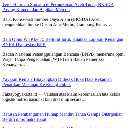
Teror Harimau Sumatra di Permukiman Aceh Timur, BKSDA
Pasang Kamera dan Bagikan Mercon
Balai Konservasi Sumber Daya Alam (BKSDA) Aceh
mengerahkan tim ke Dusun Alur Merbo, Gampong Pante…
Raih Opini WTP ke-15 Berturut-turut, Kualitas Laporan Keuangan
BNPB Diapresiasi BPK
Badan Nasional Penanggulangan Bencana (BNPB) menerima opini
Wajar Tanpa Pengecualian (WTP) dari Badan Pemeriksa
Keuangan…
Yayasan Kemala Bhayangkari Didesak Buka Data Rekaman
Penarikan Makanan Ke Ruang Publik
Faktayogyakarta.id — Validasi atas klaim keberhasilan tata kelola
logistik nutrisi nasional kini draf diuji secara…
Ratusan Pembangunan Huntap Mandiri Tahan Gempa Ditargetkan
Berdiri di Sumatra Barat