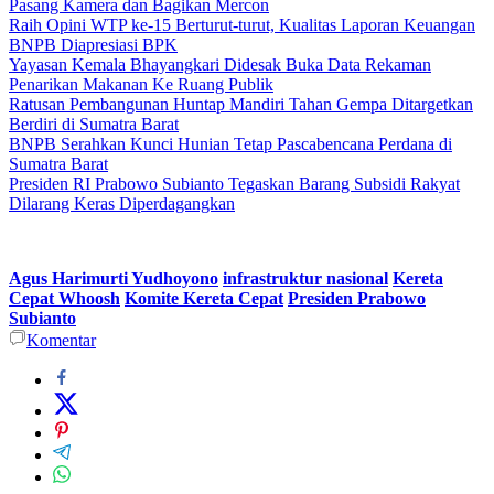
Pasang Kamera dan Bagikan Mercon
Raih Opini WTP ke-15 Berturut-turut, Kualitas Laporan Keuangan
BNPB Diapresiasi BPK
Yayasan Kemala Bhayangkari Didesak Buka Data Rekaman
Penarikan Makanan Ke Ruang Publik
Ratusan Pembangunan Huntap Mandiri Tahan Gempa Ditargetkan
Berdiri di Sumatra Barat
BNPB Serahkan Kunci Hunian Tetap Pascabencana Perdana di
Sumatra Barat
Presiden RI Prabowo Subianto Tegaskan Barang Subsidi Rakyat
Dilarang Keras Diperdagangkan
Agus Harimurti Yudhoyono
infrastruktur nasional
Kereta
Cepat Whoosh
Komite Kereta Cepat
Presiden Prabowo
Subianto
Komentar