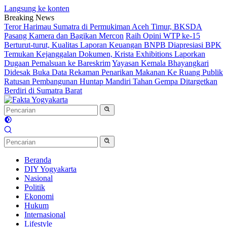
Langsung ke konten
Breaking News
Teror Harimau Sumatra di Permukiman Aceh Timur, BKSDA
Pasang Kamera dan Bagikan Mercon
Raih Opini WTP ke-15
Berturut-turut, Kualitas Laporan Keuangan BNPB Diapresiasi BPK
Temukan Kejanggalan Dokumen, Krista Exhibitions Laporkan
Dugaan Pemalsuan ke Bareskrim
Yayasan Kemala Bhayangkari
Didesak Buka Data Rekaman Penarikan Makanan Ke Ruang Publik
Ratusan Pembangunan Huntap Mandiri Tahan Gempa Ditargetkan
Berdiri di Sumatra Barat
Beranda
DIY Yogyakarta
Nasional
Politik
Ekonomi
Hukum
Internasional
Lifestyle