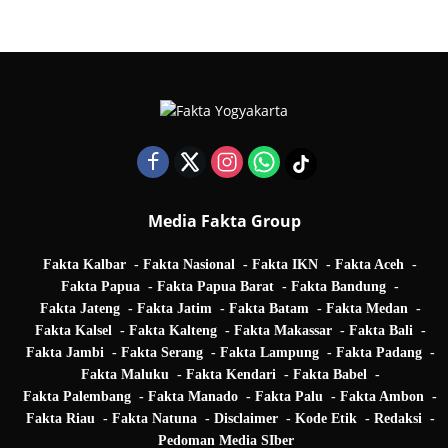
Quarter Final UEFA Champions League
Media Fakta Group
Fakta Kalbar
Fakta Nasional
Fakta IKN
Fakta Aceh
Fakta Papua
Fakta Papua Barat
Fakta Bandung
Fakta Jateng
Fakta Jatim
Fakta Batam
Fakta Medan
Fakta Kalsel
Fakta Kalteng
Fakta Makassar
Fakta Bali
Fakta Jambi
Fakta Serang
Fakta Lampung
Fakta Padang
Fakta Maluku
Fakta Kendari
Fakta Babel
Fakta Palembang
Fakta Manado
Fakta Palu
Fakta Ambon
Fakta Riau
Fakta Natuna
Disclaimer
Kode Etik
Redaksi
Pedoman Media SIber