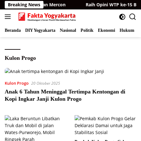
Langsung
Kamera dan Bagikan Mercon
Breaking News
Raih Opini WTP ke-15 Bertur
ke
konten
Beranda
DIY Yogyakarta
Nasional
Politik
Ekonomi
Hukum
I
Kulon Progo
Kulon Progo
20 Oktober 2025
Anak 6 Tahun Meninggal Tertimpa Kentongan di
Kopi Ingkar Janji Kulon Progo