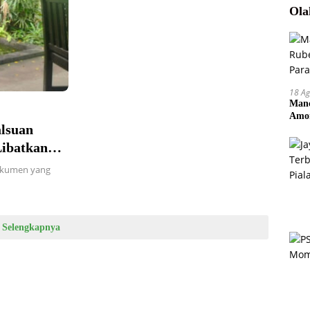
Ola
18 Ag
Manc
Amor
lsuan
Pem
ibatkan
okumen yang
Selengkapnya