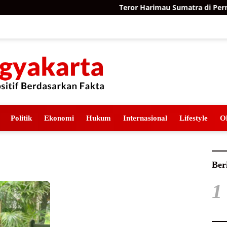
Teror Harimau Sumatra di Permuk
Politik
Ekonomi
Hukum
Internasional
Lifestyle
O
Ber
1