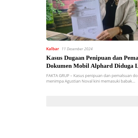
Kalbar
11 Desember 2024
Kasus Dugaan Penipuan dan Pema
Dokumen Mobil Alphard Diduga L
Anggota DPRD Kubu Raya
FAKTA GRUP – Kasus penipuan dan pemalsuan d
menimpa Agustian Noval kini memasuki babak…