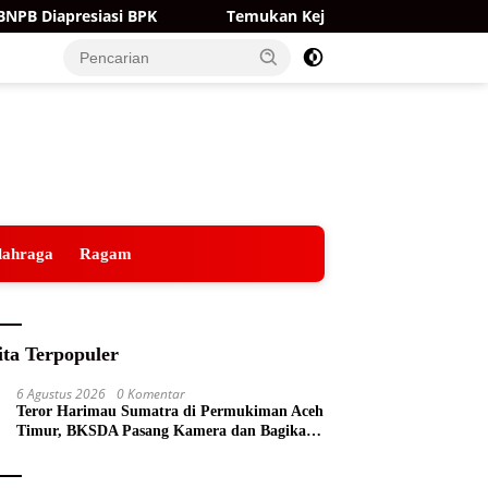
Diapresiasi BPK
Temukan Kejanggalan Dokumen, Krista 
lahraga
Ragam
ita Terpopuler
6 Agustus 2026
0 Komentar
Teror Harimau Sumatra di Permukiman Aceh
Timur, BKSDA Pasang Kamera dan Bagikan
Mercon