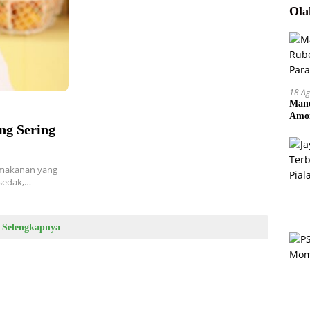
Ola
18 Ag
Manc
Amor
ng Sering
Pem
makanan yang
rsedak,…
Selengkapnya