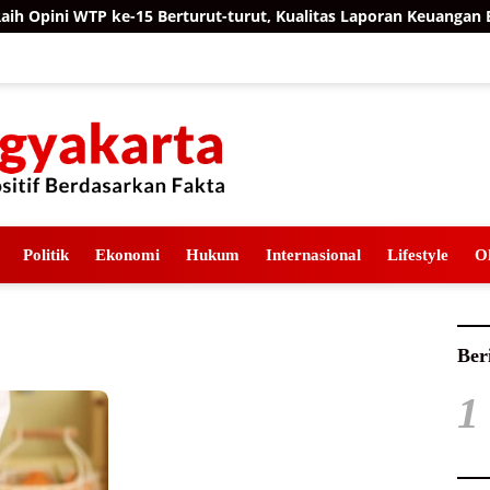
pini WTP ke-15 Berturut-turut, Kualitas Laporan Keuangan BNPB 
Politik
Ekonomi
Hukum
Internasional
Lifestyle
O
Ber
1