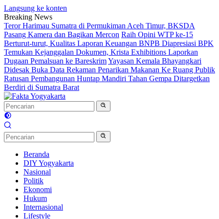
Langsung ke konten
Breaking News
Teror Harimau Sumatra di Permukiman Aceh Timur, BKSDA
Pasang Kamera dan Bagikan Mercon
Raih Opini WTP ke-15
Berturut-turut, Kualitas Laporan Keuangan BNPB Diapresiasi BPK
Temukan Kejanggalan Dokumen, Krista Exhibitions Laporkan
Dugaan Pemalsuan ke Bareskrim
Yayasan Kemala Bhayangkari
Didesak Buka Data Rekaman Penarikan Makanan Ke Ruang Publik
Ratusan Pembangunan Huntap Mandiri Tahan Gempa Ditargetkan
Berdiri di Sumatra Barat
Beranda
DIY Yogyakarta
Nasional
Politik
Ekonomi
Hukum
Internasional
Lifestyle