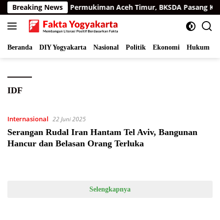
Langsung
Harimau Sumatra di Permukiman Aceh Timur, BKSDA Pasang Kam
Breaking News
ke
konten
Beranda
DIY Yogyakarta
Nasional
Politik
Ekonomi
Hukum
I
IDF
Internasional
22 Juni 2025
Serangan Rudal Iran Hantam Tel Aviv, Bangunan
Hancur dan Belasan Orang Terluka
Selengkapnya