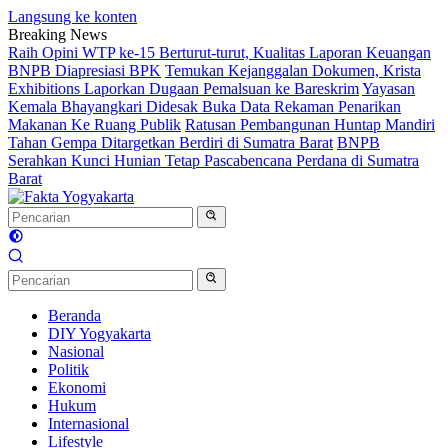
Langsung ke konten
Breaking News
Raih Opini WTP ke-15 Berturut-turut, Kualitas Laporan Keuangan
BNPB Diapresiasi BPK
Temukan Kejanggalan Dokumen, Krista
Exhibitions Laporkan Dugaan Pemalsuan ke Bareskrim
Yayasan
Kemala Bhayangkari Didesak Buka Data Rekaman Penarikan
Makanan Ke Ruang Publik
Ratusan Pembangunan Huntap Mandiri
Tahan Gempa Ditargetkan Berdiri di Sumatra Barat
BNPB
Serahkan Kunci Hunian Tetap Pascabencana Perdana di Sumatra
Barat
Beranda
DIY Yogyakarta
Nasional
Politik
Ekonomi
Hukum
Internasional
Lifestyle