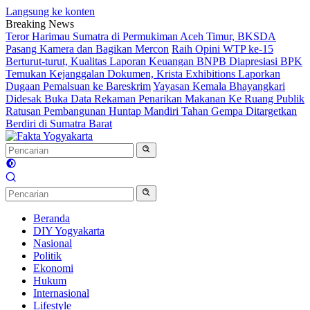
Langsung ke konten
Breaking News
Teror Harimau Sumatra di Permukiman Aceh Timur, BKSDA
Pasang Kamera dan Bagikan Mercon
Raih Opini WTP ke-15
Berturut-turut, Kualitas Laporan Keuangan BNPB Diapresiasi BPK
Temukan Kejanggalan Dokumen, Krista Exhibitions Laporkan
Dugaan Pemalsuan ke Bareskrim
Yayasan Kemala Bhayangkari
Didesak Buka Data Rekaman Penarikan Makanan Ke Ruang Publik
Ratusan Pembangunan Huntap Mandiri Tahan Gempa Ditargetkan
Berdiri di Sumatra Barat
Beranda
DIY Yogyakarta
Nasional
Politik
Ekonomi
Hukum
Internasional
Lifestyle