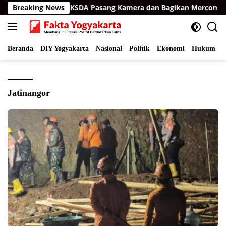
Langsung
an Aceh Timur, BKSDA Pasang Kamera dan Bagikan Mercon
Breaking News
ke
konten
Beranda
DIY Yogyakarta
Nasional
Politik
Ekonomi
Hukum
I
Jatinangor